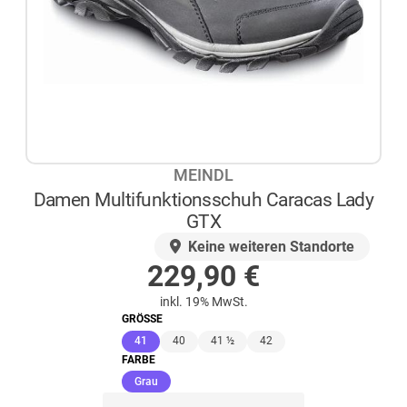
MEINDL
Damen Multifunktionsschuh Caracas Lady
GTX
AUF LAGER
Keine weiteren Standorte
229,90
€
inkl. 19% MwSt.
GRÖSSE
(ausgewählt)
41
40
41 ½
42
FARBE
(ausgewählt)
Grau