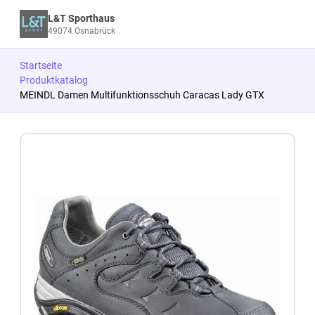
L&T Sporthaus
49074 Osnabrück
Startseite
Produktkatalog
MEINDL Damen Multifunktionsschuh Caracas Lady GTX
Zum Produkt springen
Zur Produktbeschreibung springen