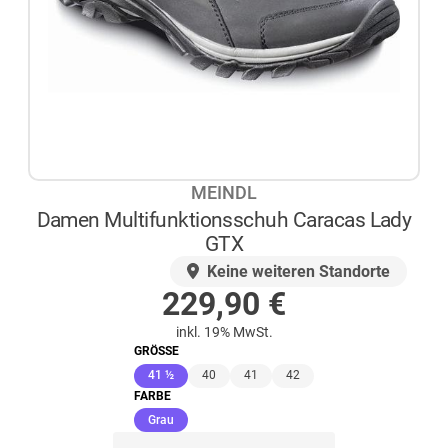
MEINDL
Damen Multifunktionsschuh Caracas Lady
GTX
AUF LAGER
Keine weiteren Standorte
229,90
€
inkl. 19% MwSt.
GRÖSSE
(ausgewählt)
41 ½
40
41
42
FARBE
(ausgewählt)
Grau