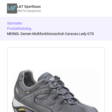
L&T Sporthaus
49074 Osnabrück
Startseite
Produktkatalog
MEINDL Damen Multifunktionsschuh Caracas Lady GTX
Zum Produkt springen
Zur Produktbeschreibung springen