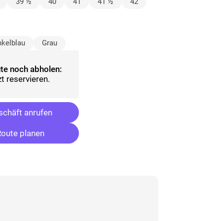
lt)
39 ½
40
41
41 ½
42
ählt)
kelblau
Grau
te noch abholen:
t reservieren.
chäft anrufen
oute planen