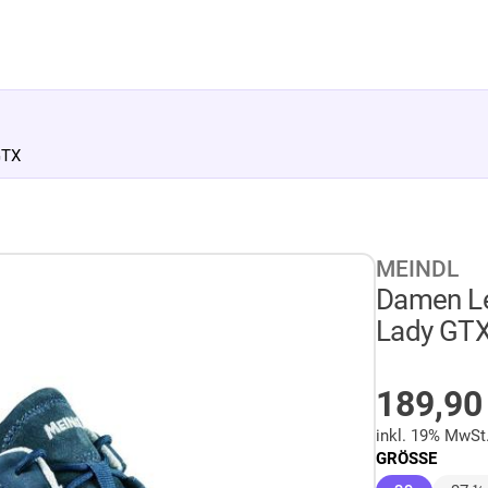
GTX
MEINDL
Damen Le
Lady GT
AUF LA
189,9
inkl. 19% MwSt
GRÖSSE