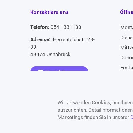
Kontaktiere uns
Öffn
Telefon:
0541 331130
Mont
Diens
Adresse:
Herrenteichstr. 28-
30,
Mitt
49074 Osnabrück
Donn
Freit
Kontaktiere uns
Sams
Widerruf erklären
Sonn
Wir verwenden Cookies, um Ihnen 
auszurichten. Detailinformatione
Marketings finden Sie in unserer
D