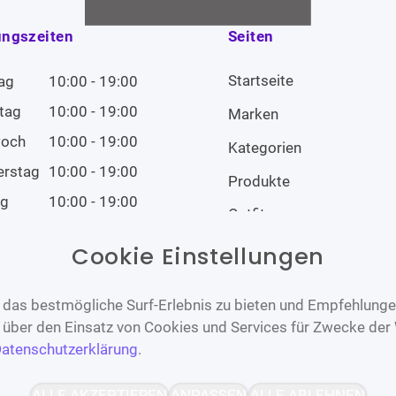
ungszeiten
Seiten
Startseite
ag
10:00 - 19:00
tag
10:00 - 19:00
Marken
woch
10:00 - 19:00
Kategorien
erstag
10:00 - 19:00
Produkte
ag
10:00 - 19:00
Outfits
tag
10:00 - 19:00
Cookie Einstellungen
tag
Geschlossen
das bestmögliche Surf-Erlebnis zu bieten und Empfehlungen
n über den Einsatz von Cookies und Services für Zwecke der
atenschutzerklärung
.
Barrierefrei
Bereitgestellt von
ALLE AKZEPTIEREN
ANPASSEN
ALLE ABLEHNEN