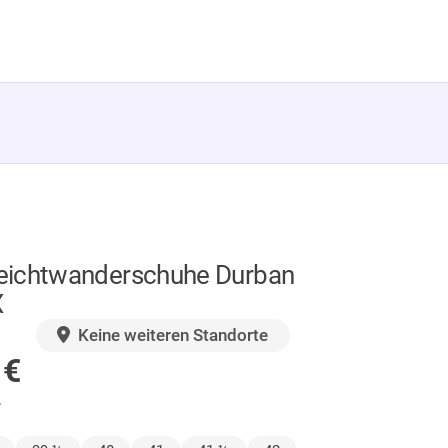
ichtwanderschuhe Durban
X
GER
Keine weiteren Standorte
0
€
.