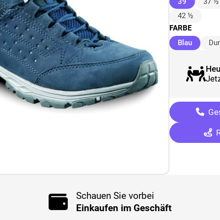
(ausgewäh
39
37 ½
42 ½
FARBE
(ausgew
Blau
Dun
Heu
Jetz
Ges
R
Schauen Sie vorbei
Einkaufen im Geschäft