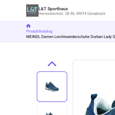
L&T Sporthaus
Herrenteichstr. 28-30,
49074 Osnabrück
Produktkatalog
MEINDL Damen Leichtwanderschuhe Durban Lady 
Zum Produkt springen
Zur Produktbeschreibung springen