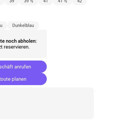
lt)
39
39 ½
41
41 ½
42
ählt)
au
Dunkelblau
te noch abholen:
t reservieren.
chäft anrufen
oute planen