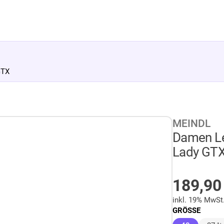
GTX
MEINDL
Damen Le
Lady GT
AUF LA
189,9
inkl. 19% MwSt
GRÖSSE