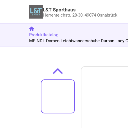
L&T Sporthaus
Herrenteichstr. 28-30,
49074 Osnabrück
Produktkatalog
MEINDL Damen Leichtwanderschuhe Durban Lady 
Zum Produkt springen
Zur Produktbeschreibung springen