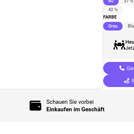
(ausgewäh
40
37 ½
42 ½
FARBE
(ausgew
Grau
Bl
Heu
Jetz
Ges
R
Schauen Sie vorbei
Einkaufen im Geschäft