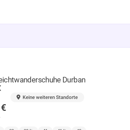
ichtwanderschuhe Durban
X
GER
Keine weiteren Standorte
0
€
.