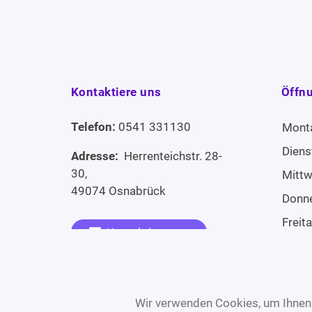
Kontaktiere uns
Öffn
Telefon:
0541 331130
Mont
Diens
Adresse:
Herrenteichstr. 28-
30,
Mitt
49074 Osnabrück
Donn
Freit
Kontaktiere uns
Sams
Widerruf erklären
Sonn
Wir verwenden Cookies, um Ihnen 