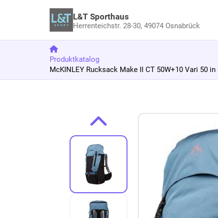
L&T Sporthaus
Herrenteichstr. 28-30,
49074 Osnabrück
Produktkatalog
McKINLEY Rucksack Make II CT 50W+10 Vari 50 in
Zum Produkt springen
Zur Produktbeschreibung springen