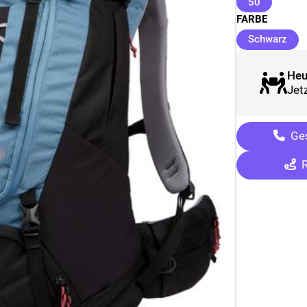
(ausgewäh
50
FARBE
(au
Schwarz
Heu
Jetz
Ges
R