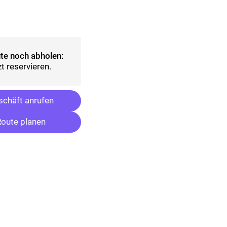
lt)
sgewählt)
te noch abholen:
t reservieren.
chäft anrufen
oute planen