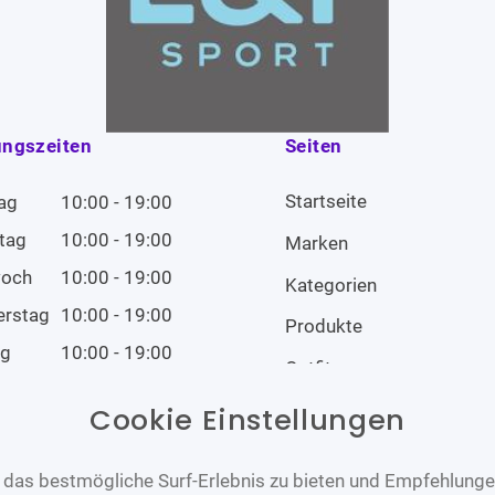
ungszeiten
Seiten
Startseite
ag
10:00 - 19:00
tag
10:00 - 19:00
Marken
woch
10:00 - 19:00
Kategorien
erstag
10:00 - 19:00
Produkte
ag
10:00 - 19:00
Outfits
tag
10:00 - 19:00
Cookie Einstellungen
tag
Geschlossen
das bestmögliche Surf-Erlebnis zu bieten und Empfehlungen