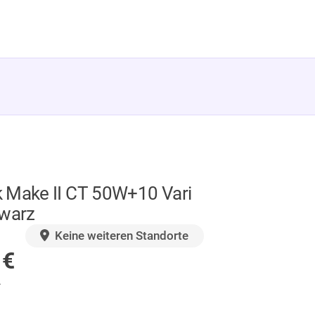
 Make II CT 50W+10 Vari
hwarz
GER
Keine weiteren Standorte
9
€
.