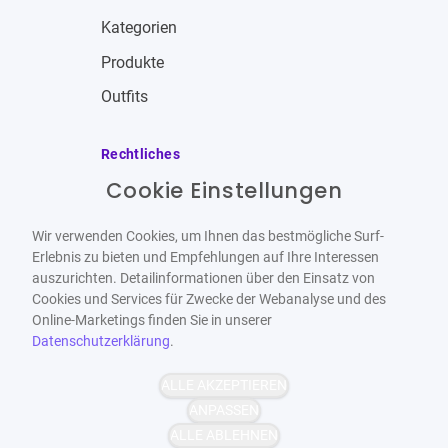
Kategorien
Produkte
Outfits
Rechtliches
Cookie Einstellungen
Impressum
Allgemeine Geschäftsbedingungen
Wir verwenden Cookies, um Ihnen das bestmögliche Surf-
Datenschutzbestimmungen
Erlebnis zu bieten und Empfehlungen auf Ihre Interessen
auszurichten. Detailinformationen über den Einsatz von
Widerrufsbelehrung
Cookies und Services für Zwecke der Webanalyse und des
Online-Marketings finden Sie in unserer
Datenschutzerklärung
.
ALLE AKZEPTIEREN
Barrierefrei
Bereitgestellt von
ANPASSEN
WCAG-2.1-AA
ALLE ABLEHNEN