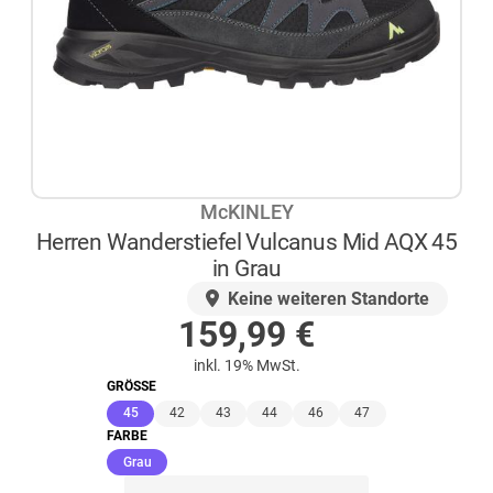
McKINLEY
Herren Wanderstiefel Vulcanus Mid AQX 45
in Grau
AUF LAGER
Keine weiteren Standorte
159,99
€
inkl. 19% MwSt.
GRÖSSE
(ausgewählt)
45
42
43
44
46
47
FARBE
(ausgewählt)
Grau