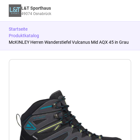
L&T Sporthaus
49074 Osnabrück
Startseite
Produktkatalog
McKINLEY Herren Wanderstiefel Vulcanus Mid AQX 45 in Grau
Zum Produkt springen
Zur Produktbeschreibung springen