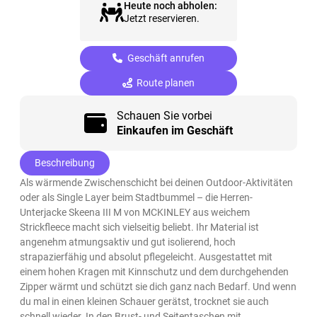
Heute noch abholen:
Jetzt reservieren.
Geschäft anrufen
Route planen
Schauen Sie vorbei
Einkaufen im Geschäft
Beschreibung
Als wärmende Zwischenschicht bei deinen Outdoor-Aktivitäten
oder als Single Layer beim Stadtbummel – die Herren-
Unterjacke Skeena III M von MCKINLEY aus weichem
Strickfleece macht sich vielseitig beliebt. Ihr Material ist
angenehm atmungsaktiv und gut isolierend, hoch
strapazierfähig und absolut pflegeleicht. Ausgestattet mit
einem hohen Kragen mit Kinnschutz und dem durchgehenden
Zipper wärmt und schützt sie dich ganz nach Bedarf. Und wenn
du mal in einen kleinen Schauer gerätst, trocknet sie auch
schnell wieder. In den Brust- und Seitentaschen mit