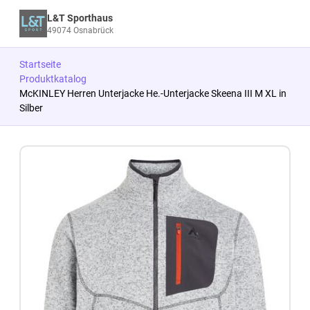
L&T Sporthaus
49074 Osnabrück
Startseite
Produktkatalog
McKINLEY Herren Unterjacke He.-Unterjacke Skeena III M XL in
Silber
Zum Produkt springen
Zur Produktbeschreibung springen