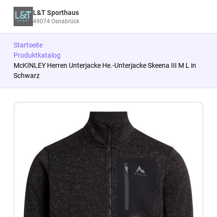
L&T Sporthaus
49074 Osnabrück
Startseite
Produktkatalog
McKINLEY Herren Unterjacke He.-Unterjacke Skeena III M L in
Schwarz
Zum Produkt springen
Zur Produktbeschreibung springen