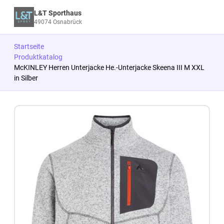
L&T Sporthaus
49074 Osnabrück
Startseite
Produktkatalog
McKINLEY Herren Unterjacke He.-Unterjacke Skeena III M XXL
in Silber
Zum Produkt springen
Zur Produktbeschreibung springen