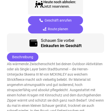
Heute noch abholen:
Jetzt reservieren.
Geschäft anrufen
Route planen
Schauen Sie vorbei
Einkaufen im Geschäft
Beschreibung
Als wärmende Zwischenschicht bei deinen Outdoor-Aktivitäten
oder als Single Layer beim Stadtbummel – die Herren-
Unterjacke Skeena III M von MCKINLEY aus weichem
Strickfleece macht sich vielseitig beliebt. Ihr Material ist
angenehm atmungsaktiv und gut isolierend, hoch
strapazierfähig und absolut pflegeleicht. Ausgestattet mit
einem hohen Kragen mit Kinnschutz und dem durchgehenden
Zipper wärmt und schützt sie dich ganz nach Bedarf. Und wenn
du mal in einen kleinen Schauer gerätst, trocknet sie auch
schnell wieder. In den Brust- und Seitentaschen mit