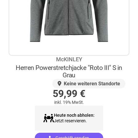
McKINLEY
Herren Powerstretchjacke "Roto III" S in
Grau
AUF LAGER
Keine weiteren Standorte
59,99
€
inkl. 19% MwSt.
Heute noch abholen:
Jetzt reservieren.
Geschäft anrufen