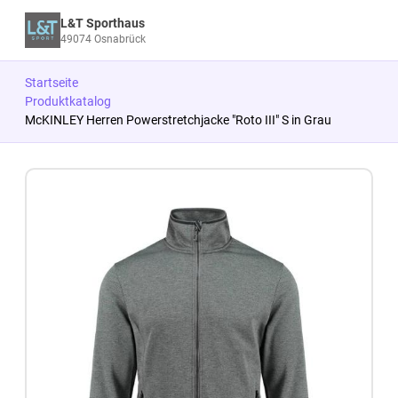
L&T Sporthaus
49074 Osnabrück
Startseite
Produktkatalog
McKINLEY Herren Powerstretchjacke "Roto III" S in Grau
Zum Produkt springen
Zur Produktbeschreibung springen