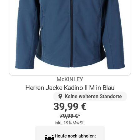
McKINLEY
Herren Jacke Kadino II M in Blau
AUF LAGER
Keine weiteren Standorte
Sonderpreis
39,99
€
Regulärer Preis
79,99
€
*
inkl. 19% MwSt.
Heute noch abholen: