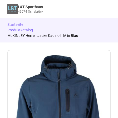
L&T Sporthaus
49074 Osnabrück
Startseite
Produktkatalog
McKINLEY Herren Jacke Kadino II M in Blau
Zum Produkt springen
Zur Produktbeschreibung springen