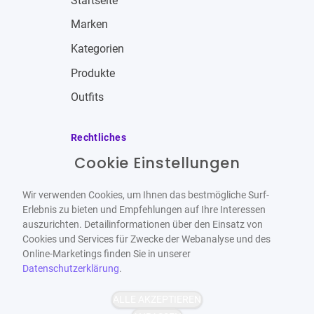
Startseite
Marken
Kategorien
Produkte
Outfits
Rechtliches
Cookie Einstellungen
Impressum
Allgemeine Geschäftsbedingungen
Wir verwenden Cookies, um Ihnen das bestmögliche Surf-
Datenschutzbestimmungen
Erlebnis zu bieten und Empfehlungen auf Ihre Interessen
auszurichten. Detailinformationen über den Einsatz von
Widerrufsbelehrung
Cookies und Services für Zwecke der Webanalyse und des
Online-Marketings finden Sie in unserer
Datenschutzerklärung
.
ALLE AKZEPTIEREN
Barrierefrei
Bereitgestellt von