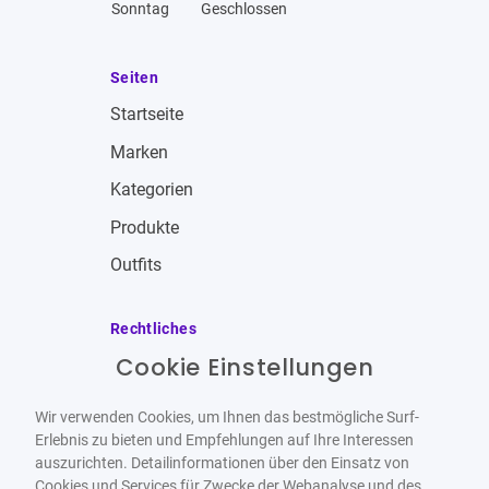
Sonntag
Geschlossen
Seiten
Startseite
Marken
Kategorien
Produkte
Outfits
Rechtliches
Cookie Einstellungen
Impressum
Allgemeine Geschäftsbedingungen
Wir verwenden Cookies, um Ihnen das bestmögliche Surf-
Datenschutzbestimmungen
Erlebnis zu bieten und Empfehlungen auf Ihre Interessen
auszurichten. Detailinformationen über den Einsatz von
Widerrufsbelehrung
Cookies und Services für Zwecke der Webanalyse und des