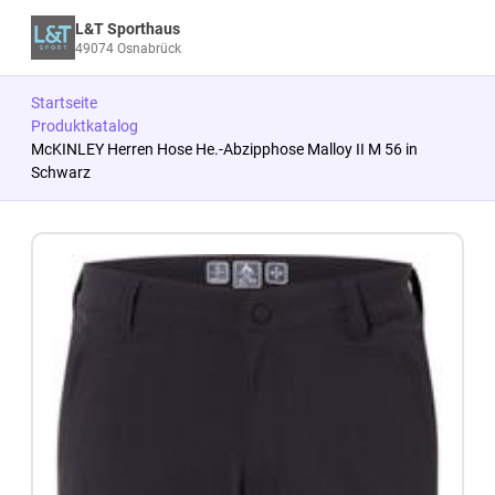
L&T Sporthaus
49074 Osnabrück
Startseite
Produktkatalog
McKINLEY Herren Hose He.-Abzipphose Malloy II M 56 in
Schwarz
Zum Produkt springen
Zur Produktbeschreibung springen