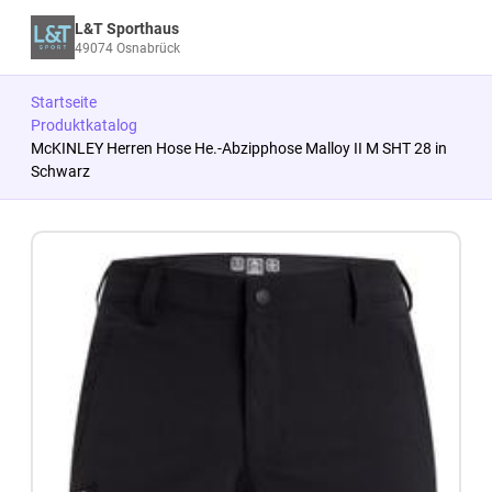
L&T Sporthaus
49074 Osnabrück
Startseite
Produktkatalog
McKINLEY Herren Hose He.-Abzipphose Malloy II M SHT 28 in
Schwarz
Zum Produkt springen
Zur Produktbeschreibung springen