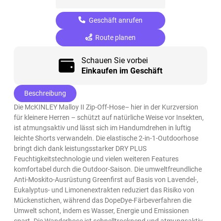
Geschäft anrufen
Route planen
Schauen Sie vorbei
Einkaufen im Geschäft
Beschreibung
Die McKINLEY Malloy II Zip-Off-Hose– hier in der Kurzversion
für kleinere Herren – schützt auf natürliche Weise vor Insekten,
ist atmungsaktiv und lässt sich im Handumdrehen in luftig
leichte Shorts verwandeln. Die elastische 2-in-1-Outdoorhose
bringt dich dank leistungsstarker DRY PLUS
Feuchtigkeitstechnologie und vielen weiteren Features
komfortabel durch die Outdoor-Saison. Die umweltfreundliche
Anti-Moskito-Ausrüstung Greenfirst auf Basis von Lavendel-,
Eukalyptus- und Limonenextrakten reduziert das Risiko von
Mückenstichen, während das DopeDye-Färbeverfahren die
Umwelt schont, indem es Wasser, Energie und Emissionen
spart. Die Wanderhose ist schnelltrocknend und atmungsaktiv