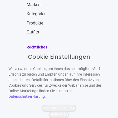
Marken
Kategorien
Produkte
Outfits
Rechtliches
Cookie Einstellungen
Impressum
Allgemeine Geschäftsbedingungen
Wir verwenden Cookies, um Ihnen das bestmögliche Surf-
Datenschutzbestimmungen
Erlebnis zu bieten und Empfehlungen auf Ihre Interessen
auszurichten. Detailinformationen über den Einsatz von
Widerrufsbelehrung
Cookies und Services für Zwecke der Webanalyse und des
Online-Marketings finden Sie in unserer
Datenschutzerklärung
.
ALLE AKZEPTIEREN
Barrierefrei
Bereitgestellt von
ANPASSEN
WCAG-2.1-AA