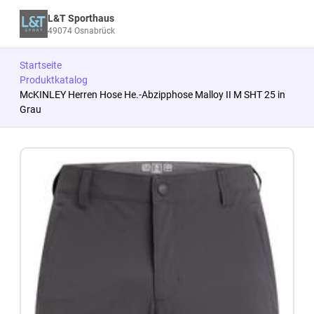
L&T Sporthaus
49074 Osnabrück
Startseite
Produktkatalog
McKINLEY Herren Hose He.-Abzipphose Malloy II M SHT 25 in
Grau
Zum Produkt springen
Zur Produktbeschreibung springen