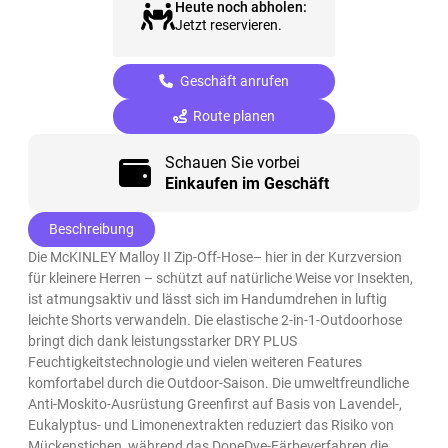
Heute noch abholen:
Jetzt reservieren.
Geschäft anrufen
Route planen
Schauen Sie vorbei
Einkaufen im Geschäft
Beschreibung
Die McKINLEY Malloy II Zip-Off-Hose– hier in der Kurzversion
für kleinere Herren – schützt auf natürliche Weise vor Insekten,
ist atmungsaktiv und lässt sich im Handumdrehen in luftig
leichte Shorts verwandeln. Die elastische 2-in-1-Outdoorhose
bringt dich dank leistungsstarker DRY PLUS
Feuchtigkeitstechnologie und vielen weiteren Features
komfortabel durch die Outdoor-Saison. Die umweltfreundliche
Anti-Moskito-Ausrüstung Greenfirst auf Basis von Lavendel-,
Eukalyptus- und Limonenextrakten reduziert das Risiko von
Mückenstichen, während das DopeDye-Färbeverfahren die