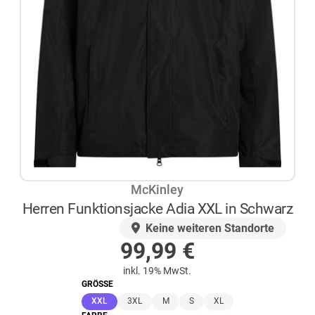
McKinley
Herren Funktionsjacke Adia XXL in Schwarz
AUF LAGER
Keine weiteren Standorte
99,99
€
inkl. 19% MwSt.
GRÖSSE
(ausgewählt)
XXL
3XL
M
S
XL