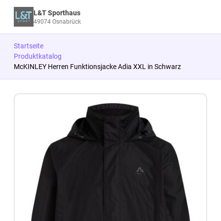
L&T Sporthaus
49074 Osnabrück
Startseite
Produktkatalog
McKINLEY Herren Funktionsjacke Adia XXL in Schwarz
Zum Produkt springen
Zur Produktbeschreibung springen