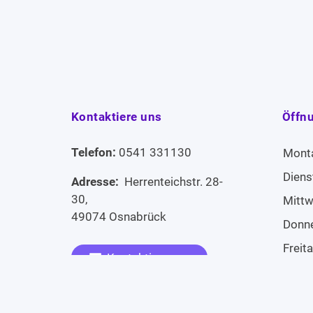
Kontaktiere uns
Öffn
Telefon:
0541 331130
Mont
Diens
Adresse:
Herrenteichstr. 28-
30,
Mitt
49074 Osnabrück
Donn
Freit
Kontaktiere uns
Sams
Widerruf erklären
Sonn