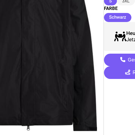
(ausgewähl
S
3XL
FARBE
(au
Schwarz
Heu
Jetz
Ges
R