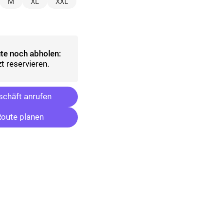
t)
M
XL
XXL
sgewählt)
te noch abholen:
t reservieren.
chäft anrufen
oute planen