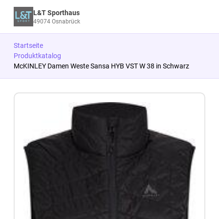
L&T Sporthaus
49074 Osnabrück
Startseite
Produktkatalog
McKINLEY Damen Weste Sansa HYB VST W 38 in Schwarz
Zum Produkt springen
Zur Produktbeschreibung springen