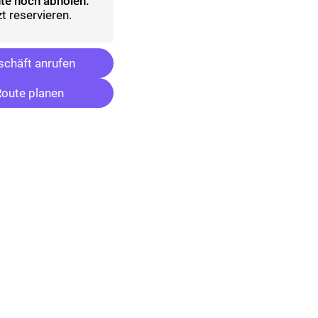
te noch abholen:
t reservieren.
chäft anrufen
oute planen