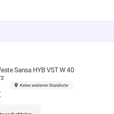
este Sansa HYB VST W 40
rz
GER
Keine weiteren Standorte
€
.