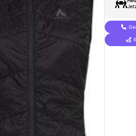
Heu
Jetz
Ges
R