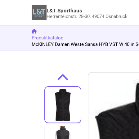
L&T Sporthaus
Herrenteichstr. 28-30,
49074 Osnabrück
Produktkatalog
McKINLEY Damen Weste Sansa HYB VST W 40 in S
Zum Produkt springen
Zur Produktbeschreibung springen