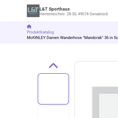
L&T Sporthaus
Herrenteichstr. 28-30,
49074 Osnabrück
Produktkatalog
McKINLEY Damen Wanderhose "Mandorak" 36 in S
Zum Produkt springen
Zur Produktbeschreibung springen