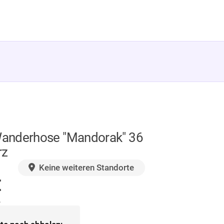
anderhose "Mandorak" 36
rz
GER
Keine weiteren Standorte
€
.