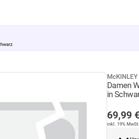
chwarz
McKINLEY
Damen W
in Schwa
AUF LA
69,99
inkl. 19% MwSt