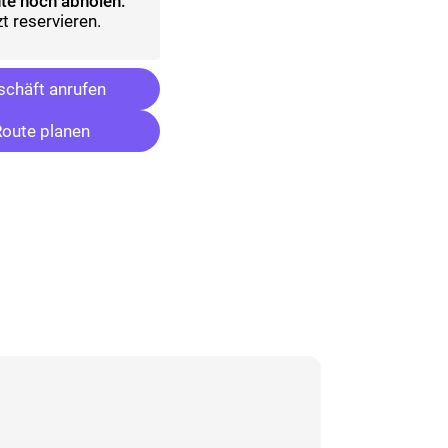
te noch abholen:
t reservieren.
chäft anrufen
oute planen