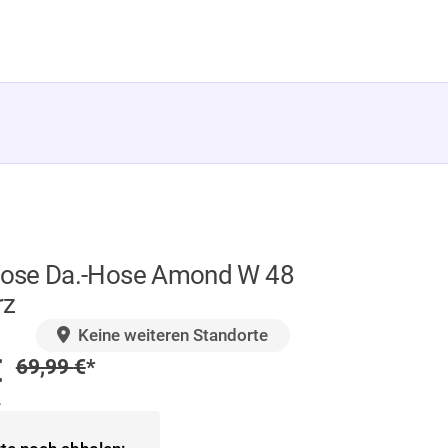
ose Da.-Hose Amond W 48
rz
GER
Keine weiteren Standorte
preis
€
Regulärer Preis
69,99
€
*
.