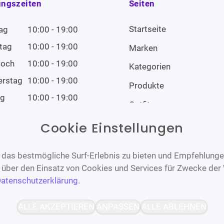
ungszeiten
Seiten
Startseite
ag
10:00 - 19:00
tag
10:00 - 19:00
Marken
woch
10:00 - 19:00
Kategorien
erstag
10:00 - 19:00
Produkte
ag
10:00 - 19:00
Outfits
tag
10:00 - 19:00
Cookie Einstellungen
tag
Geschlossen
das bestmögliche Surf-Erlebnis zu bieten und Empfehlungen
n über den Einsatz von Cookies und Services für Zwecke der
atenschutzerklärung
.
Barrierefrei
Bereitgestellt von
ALLE AKZEPTIEREN
ANPASSEN
ALLE ABLEHNEN
WCAG-2.1-AA