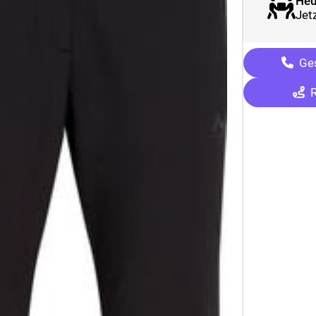
Heu
Jetz
Ges
R