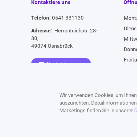
Kontaktiere uns
Öffn
Telefon:
0541 331130
Mont
Diens
Adresse:
Herrenteichstr. 28-
30,
Mitt
49074 Osnabrück
Donn
Freit
Kontaktiere uns
Sams
Widerruf erklären
Sonn
Wir verwenden Cookies, um Ihnen 
auszurichten. Detailinformatione
Marketings finden Sie in unserer
D