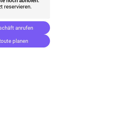
te noch abholen:
t reservieren.
chäft anrufen
oute planen