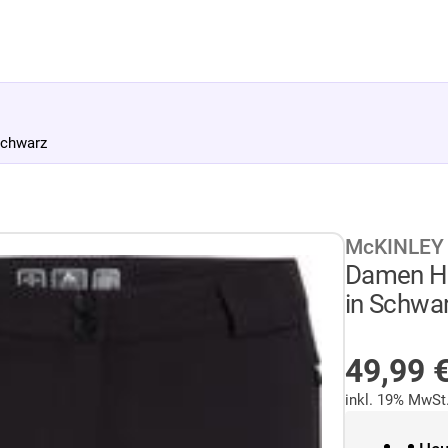
chwarz
McKINLEY
Damen H
in Schwa
AUF LA
Sonder
49,99
inkl. 19% MwSt