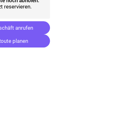
te noch abholen:
t reservieren.
chäft anrufen
oute planen