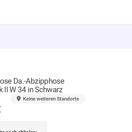
se Da.-Abzipphose
 II W 34 in Schwarz
GER
Keine weiteren Standorte
€
.