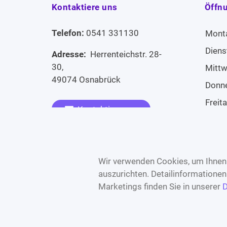
Kontaktiere uns
Öffn
Telefon:
0541 331130
Mont
Diens
Adresse:
Herrenteichstr. 28-
30,
Mitt
49074 Osnabrück
Donn
Freit
Kontaktiere uns
Sams
Widerruf erklären
Sonn
Wir verwenden Cookies, um Ihnen 
auszurichten. Detailinformatione
Marketings finden Sie in unserer
D