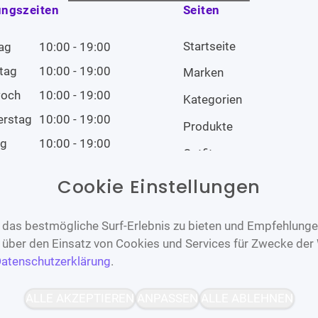
ungszeiten
Seiten
Startseite
ag
10:00 - 19:00
tag
10:00 - 19:00
Marken
woch
10:00 - 19:00
Kategorien
erstag
10:00 - 19:00
Produkte
ag
10:00 - 19:00
Outfits
tag
10:00 - 19:00
Cookie Einstellungen
tag
Geschlossen
das bestmögliche Surf-Erlebnis zu bieten und Empfehlungen
n über den Einsatz von Cookies und Services für Zwecke der
atenschutzerklärung
.
Barrierefrei
Bereitgestellt von
ALLE AKZEPTIEREN
ANPASSEN
ALLE ABLEHNEN
WCAG-2.1-AA