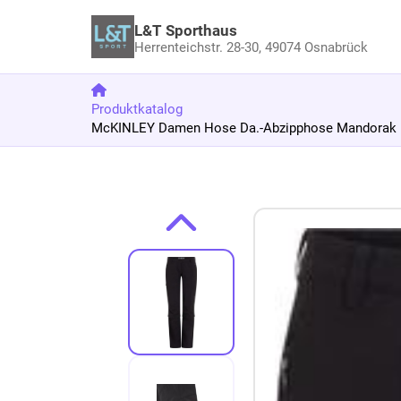
L&T Sporthaus
Herrenteichstr. 28-30,
49074 Osnabrück
Produktkatalog
McKINLEY Damen Hose Da.-Abzipphose Mandorak II
Zum Produkt springen
Zur Produktbeschreibung springen