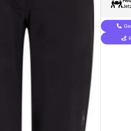
Heu
Jetz
Ges
R