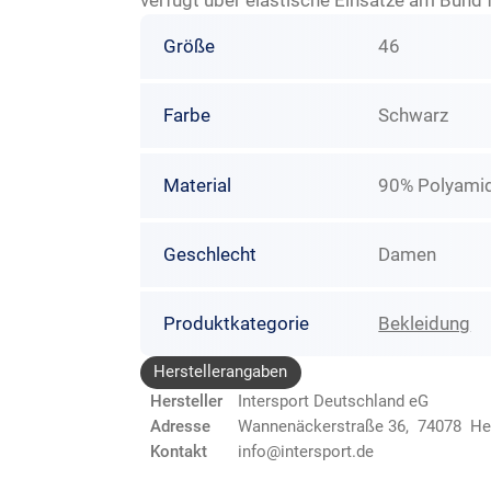
verfügt über elastische Einsätze am Bund 
Größe
46
Farbe
Schwarz
Material
90% Polyamid
Geschlecht
Damen
Produktkategorie
Bekleidung
Herstellerangaben
Hersteller
Intersport Deutschland eG
Adresse
Wannenäckerstraße 36, 74078 He
Kontakt
info@intersport.de