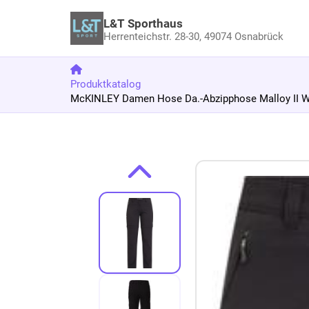
L&T Sporthaus
Herrenteichstr. 28-30,
49074 Osnabrück
Produktkatalog
McKINLEY Damen Hose Da.-Abzipphose Malloy II W
Zum Produkt springen
Zur Produktbeschreibung springen