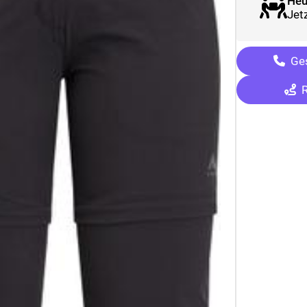
Heu
Jetz
Ges
R