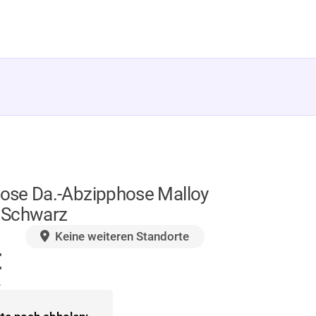
se Da.-Abzipphose Malloy
n Schwarz
GER
Keine weiteren Standorte
€
.