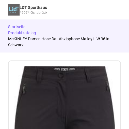
L&T Sporthaus
49074 Osnabrück
Startseite
Produktkatalog
McKINLEY Damen Hose Da.-Abzipphose Malloy II W 36 in
Schwarz
Zum Produkt springen
Zur Produktbeschreibung springen