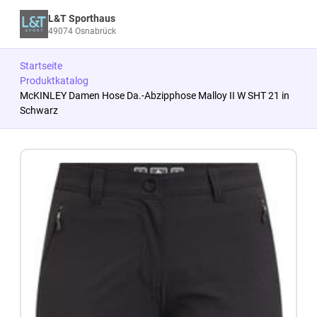
L&T Sporthaus
49074 Osnabrück
Startseite
Produktkatalog
McKINLEY Damen Hose Da.-Abzipphose Malloy II W SHT 21 in
Schwarz
Zum Produkt springen
Zur Produktbeschreibung springen