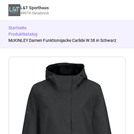
L&T Sporthaus
49074 Osnabrück
Startseite
Produktkatalog
McKINLEY Damen Funktionsjacke Carlide W 38 in Schwarz
Zum Produkt springen
Zur Produktbeschreibung springen