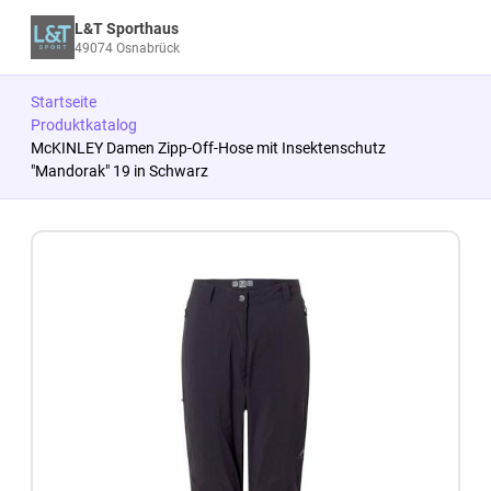
L&T Sporthaus
49074 Osnabrück
Startseite
Produktkatalog
McKINLEY Damen Zipp-Off-Hose mit Insektenschutz
"Mandorak" 19 in Schwarz
Zum Produkt springen
Zur Produktbeschreibung springen