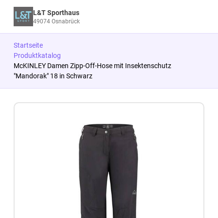
L&T Sporthaus
49074 Osnabrück
Startseite
Produktkatalog
McKINLEY Damen Zipp-Off-Hose mit Insektenschutz
"Mandorak" 18 in Schwarz
Zum Produkt springen
Zur Produktbeschreibung springen