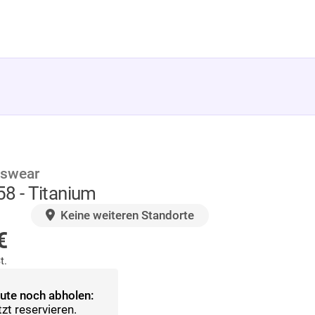
tswear
8 - Titanium
AGER
Keine weiteren Standorte
€
t.
ute noch abholen:
tzt reservieren.