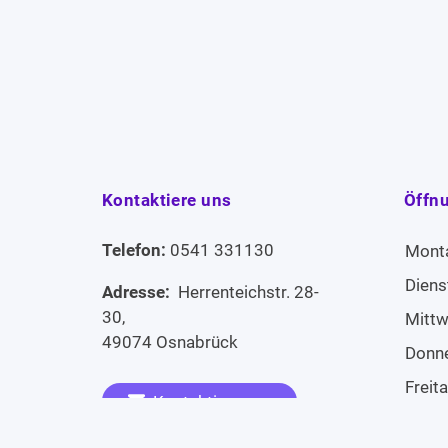
Kontaktiere uns
Öffn
Telefon:
0541 331130
Mont
Diens
Adresse:
Herrenteichstr. 28-
30,
Mitt
49074 Osnabrück
Donn
Freit
Kontaktiere uns
Sams
Widerruf erklären