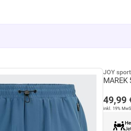
JOY spor
MAREK 5
AUF L
49,99
inkl. 19% MwS
He
Je