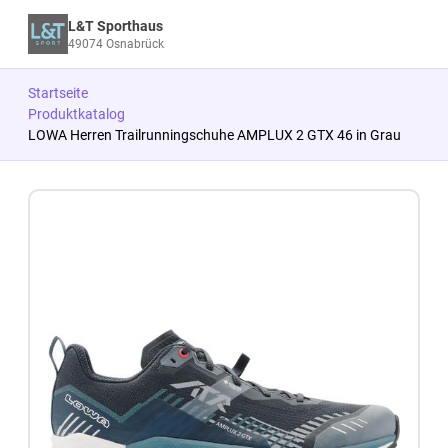
L&T Sporthaus
49074 Osnabrück
Startseite
Produktkatalog
LOWA Herren Trailrunningschuhe AMPLUX 2 GTX 46 in Grau
Zum Produkt springen
Zur Produktbeschreibung springen