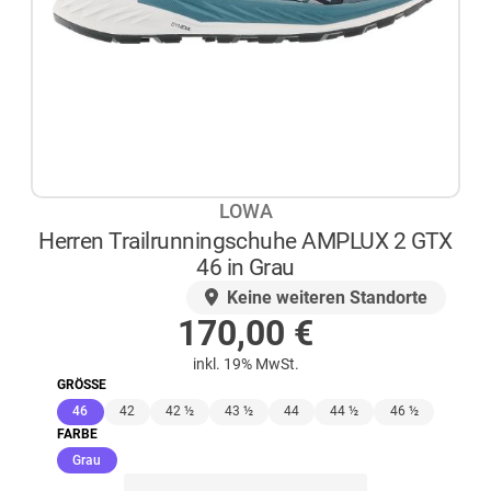
LOWA
Herren Trailrunningschuhe AMPLUX 2 GTX
46 in Grau
AUF LAGER
Keine weiteren Standorte
170,00
€
inkl. 19% MwSt.
GRÖSSE
(ausgewählt)
46
42
42 ½
43 ½
44
44 ½
46 ½
FARBE
(ausgewählt)
Grau