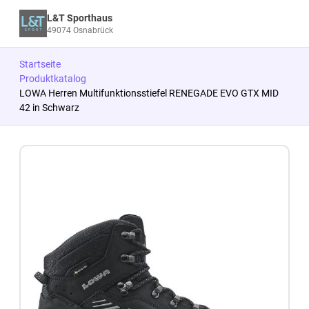
L&T Sporthaus
49074 Osnabrück
Startseite
Produktkatalog
LOWA Herren Multifunktionsstiefel RENEGADE EVO GTX MID
42 in Schwarz
Zum Produkt springen
Zur Produktbeschreibung springen