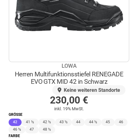
LOWA
Herren Multifunktionsstiefel RENEGADE
EVO GTX MID 42 in Schwarz
AUF LAGER
Keine weiteren Standorte
230,00
€
inkl. 19% MwSt.
GRÖSSE
(ausgewählt)
42
41 ½
42 ½
43 ½
44
44 ½
45
46
46 ½
47
48 ½
FARBE