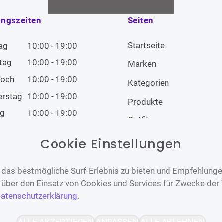
ungszeiten
Seiten
Startseite
ag
10:00 - 19:00
tag
10:00 - 19:00
Marken
woch
10:00 - 19:00
Kategorien
erstag
10:00 - 19:00
Produkte
ag
10:00 - 19:00
Outfits
tag
10:00 - 19:00
Cookie Einstellungen
tag
Geschlossen
das bestmögliche Surf-Erlebnis zu bieten und Empfehlungen
n über den Einsatz von Cookies und Services für Zwecke der
atenschutzerklärung
.
Barrierefrei
Bereitgestellt von
ALLE AKZEPTIEREN
ANPASSEN
ALLE ABLEHNEN