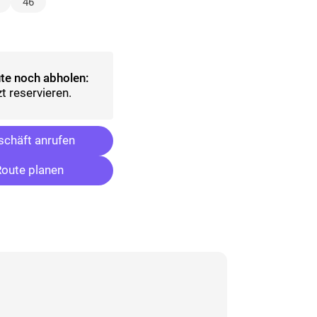
lt)
46
ählt)
te noch abholen:
t reservieren.
chäft anrufen
oute planen