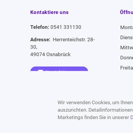
Kontaktiere uns
Öffn
Telefon:
0541 331130
Mont
Diens
Adresse:
Herrenteichstr. 28-
30,
Mitt
49074 Osnabrück
Donn
Freit
Kontaktiere uns
Sams
Widerruf erklären
Sonn
Wir verwenden Cookies, um Ihnen 
auszurichten. Detailinformatione
Marketings finden Sie in unserer
D