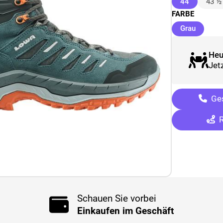
(ausgewäh
44
43 ½
FARBE
(ausgew
Grau
Heu
Jetz
Ges
R
Schauen Sie vorbei
Einkaufen im Geschäft