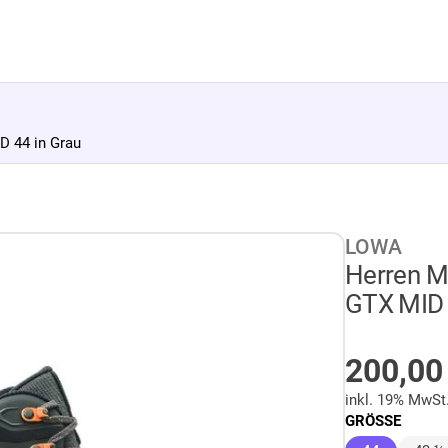
D 44 in Grau
LOWA
Herren M
GTX MID 
AUF LA
200,0
inkl. 19% MwSt
GRÖSSE