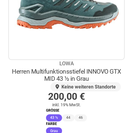
LOWA
Herren Multifunktionsstiefel INNOVO GTX
MID 43 ½ in Grau
AUF LAGER
Keine weiteren Standorte
200,00
€
inkl. 19% MwSt.
GRÖSSE
(ausgewählt)
43 ½
44
46
FARBE
(ausgewählt)
Grau