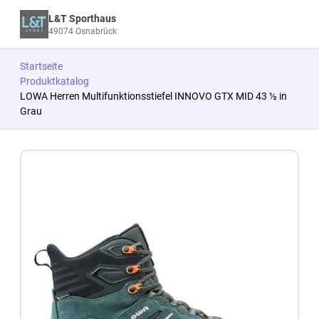
L&T Sporthaus
49074 Osnabrück
Startseite
Produktkatalog
LOWA Herren Multifunktionsstiefel INNOVO GTX MID 43 ½ in
Grau
Zum Produkt springen
Zur Produktbeschreibung springen