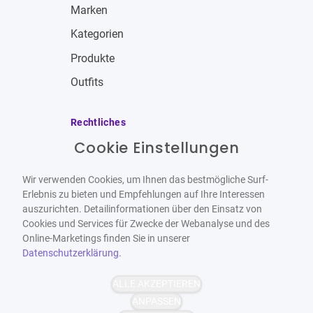
Marken
Kategorien
Produkte
Outfits
Rechtliches
Cookie Einstellungen
Impressum
Allgemeine Geschäftsbedingungen
Wir verwenden Cookies, um Ihnen das bestmögliche Surf-
Datenschutzbestimmungen
Erlebnis zu bieten und Empfehlungen auf Ihre Interessen
auszurichten. Detailinformationen über den Einsatz von
Widerrufsbelehrung
Cookies und Services für Zwecke der Webanalyse und des
Online-Marketings finden Sie in unserer
Datenschutzerklärung
.
ALLE AKZEPTIEREN
Barrierefrei
Bereitgestellt von
ANPASSEN
WCAG-2.1-AA