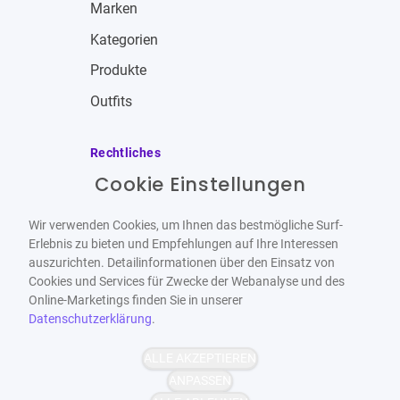
Marken
Kategorien
Produkte
Outfits
Rechtliches
Cookie Einstellungen
Impressum
Allgemeine Geschäftsbedingungen
Wir verwenden Cookies, um Ihnen das bestmögliche Surf-
Datenschutzbestimmungen
Erlebnis zu bieten und Empfehlungen auf Ihre Interessen
auszurichten. Detailinformationen über den Einsatz von
Widerrufsbelehrung
Cookies und Services für Zwecke der Webanalyse und des
Online-Marketings finden Sie in unserer
Datenschutzerklärung
.
ALLE AKZEPTIEREN
Barrierefrei
Bereitgestellt von
ANPASSEN
WCAG-2.1-AA