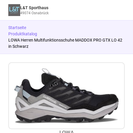
L&T Sporthaus
49074 Osnabrück
Startseite
Produktkatalog
LOWA Herren Multifunktionsschuhe MADDOX PRO GTX LO 42
in Schwarz
Zum Produkt springen
Zur Produktbeschreibung springen
LOWA