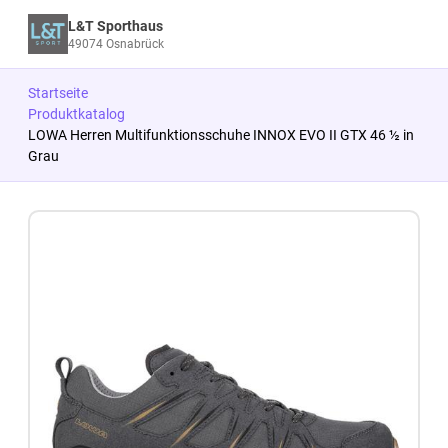
L&T Sporthaus
49074 Osnabrück
Startseite
Produktkatalog
LOWA Herren Multifunktionsschuhe INNOX EVO II GTX 46 ½ in
Grau
Zum Produkt springen
Zur Produktbeschreibung springen