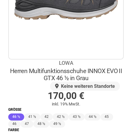
LOWA
Herren Multifunktionsschuhe INNOX EVO II
GTX 46 ½ in Grau
AUF LAGER
Keine weiteren Standorte
170,00
€
inkl. 19% MwSt.
GRÖSSE
(ausgewählt)
46 ½
41 ½
42
42 ½
43 ½
44 ½
45
46
47
48 ½
49 ½
FARBE