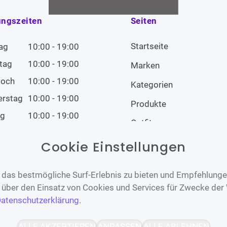
ungszeiten
Seiten
Startseite
ag
10:00 - 19:00
tag
10:00 - 19:00
Marken
woch
10:00 - 19:00
Kategorien
erstag
10:00 - 19:00
Produkte
ag
10:00 - 19:00
Outfits
tag
10:00 - 19:00
Cookie Einstellungen
tag
Geschlossen
das bestmögliche Surf-Erlebnis zu bieten und Empfehlungen
n über den Einsatz von Cookies und Services für Zwecke der
atenschutzerklärung
.
Barrierefrei
Bereitgestellt von
ALLE AKZEPTIEREN
ANPASSEN
ALLE ABLEHNEN