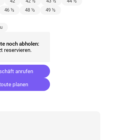
lt)
42
42 ½
43 ½
44 ½
46 ½
48 ½
49 ½
ählt)
au
te noch abholen:
t reservieren.
chäft anrufen
oute planen