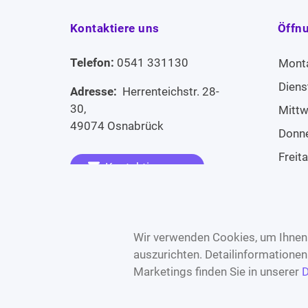
Kontaktiere uns
Öffn
Telefon:
0541 331130
Mont
Diens
Adresse:
Herrenteichstr. 28-
30,
Mitt
49074 Osnabrück
Donn
Freit
Kontaktiere uns
Sams
Widerruf erklären
Sonn
Wir verwenden Cookies, um Ihnen 
auszurichten. Detailinformatione
Marketings finden Sie in unserer
D