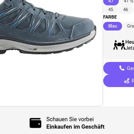
(ausgewäh
47
41 ½
45
46
FARBE
(ausgew
Blau
Gr
Heu
Jetz
Ges
R
Schauen Sie vorbei
Einkaufen im Geschäft