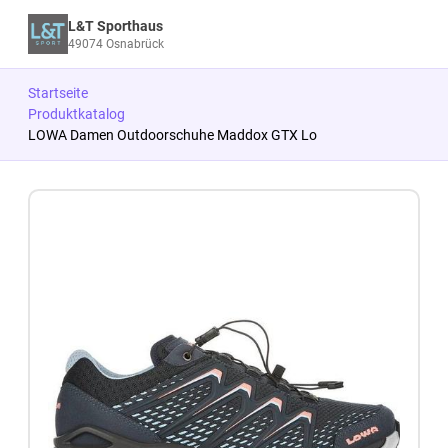
L&T Sporthaus
49074 Osnabrück
Startseite
Produktkatalog
LOWA Damen Outdoorschuhe Maddox GTX Lo
Zum Produkt springen
Zur Produktbeschreibung springen