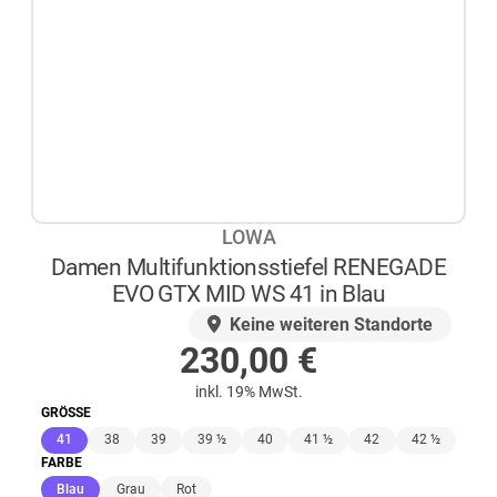
LOWA
Damen Multifunktionsstiefel RENEGADE
EVO GTX MID WS 41 in Blau
AUF LAGER
Keine weiteren Standorte
230,00
€
inkl. 19% MwSt.
GRÖSSE
(ausgewählt)
41
38
39
39 ½
40
41 ½
42
42 ½
FARBE
(ausgewählt)
Blau
Grau
Rot