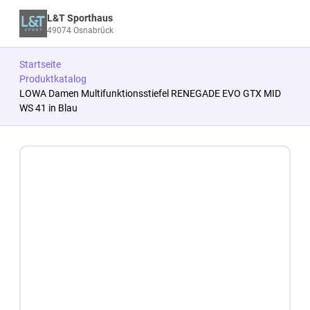
L&T Sporthaus
49074 Osnabrück
Startseite
Produktkatalog
LOWA Damen Multifunktionsstiefel RENEGADE EVO GTX MID
WS 41 in Blau
Zum Produkt springen
Zur Produktbeschreibung springen