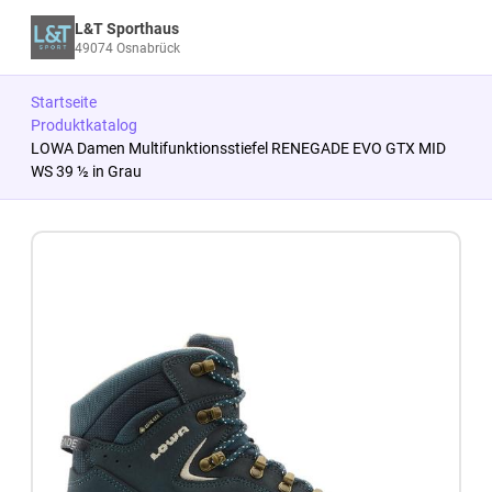
L&T Sporthaus
49074 Osnabrück
Startseite
Produktkatalog
LOWA Damen Multifunktionsstiefel RENEGADE EVO GTX MID
WS 39 ½ in Grau
Zum Produkt springen
Zur Produktbeschreibung springen