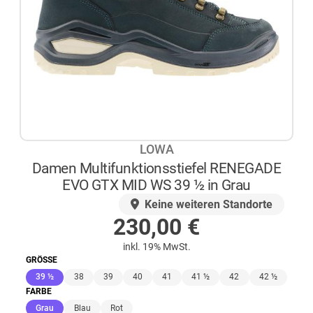
LOWA
Damen Multifunktionsstiefel RENEGADE
EVO GTX MID WS 39 ½ in Grau
AUF LAGER
Keine weiteren Standorte
230,00
€
inkl. 19% MwSt.
GRÖSSE
(ausgewählt)
39 ½
38
39
40
41
41 ½
42
42 ½
FARBE
(ausgewählt)
Grau
Blau
Rot