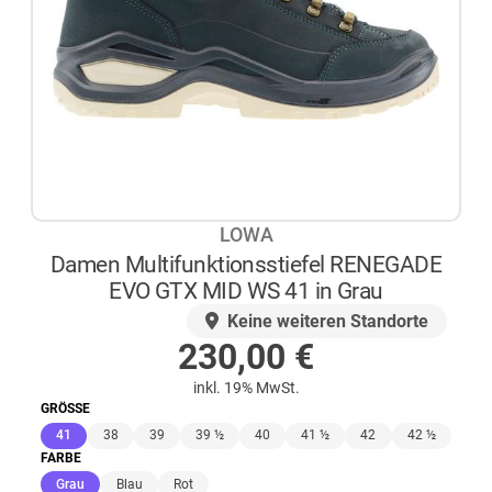
LOWA
Damen Multifunktionsstiefel RENEGADE
EVO GTX MID WS 41 in Grau
AUF LAGER
Keine weiteren Standorte
230,00
€
inkl. 19% MwSt.
GRÖSSE
(ausgewählt)
41
38
39
39 ½
40
41 ½
42
42 ½
FARBE
(ausgewählt)
Grau
Blau
Rot