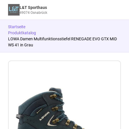
L&T Sporthaus
49074 Osnabrück
Startseite
Produktkatalog
LOWA Damen Multifunktionsstiefel RENEGADE EVO GTX MID
WS 41 in Grau
Zum Produkt springen
Zur Produktbeschreibung springen