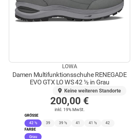
LOWA
Damen Multifunktionsschuhe RENEGADE
EVO GTX LO WS 42 ½ in Grau
AUF LAGER
Keine weiteren Standorte
200,00
€
inkl. 19% MwSt.
GRÖSSE
(ausgewählt)
42 ½
39
39 ½
41
41 ½
42
FARBE
(ausgewählt)
Grau