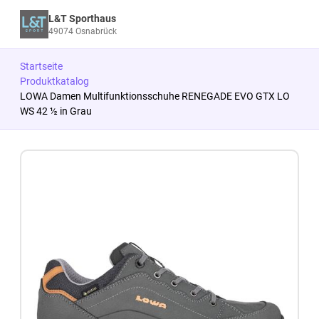
L&T Sporthaus
49074 Osnabrück
Startseite
Produktkatalog
LOWA Damen Multifunktionsschuhe RENEGADE EVO GTX LO
WS 42 ½ in Grau
Zum Produkt springen
Zur Produktbeschreibung springen