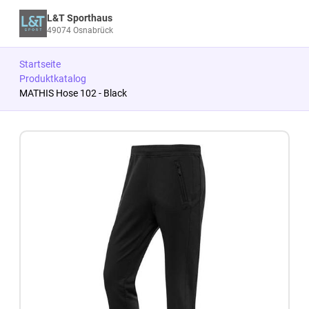
L&T Sporthaus
49074 Osnabrück
Startseite
Produktkatalog
MATHIS Hose 102 - Black
Zum Produkt springen
Zur Produktbeschreibung springen