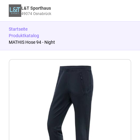
L&T Sporthaus
49074 Osnabrück
Startseite
Produktkatalog
MATHIS Hose 94 - Night
Zum Produkt springen
Zur Produktbeschreibung springen