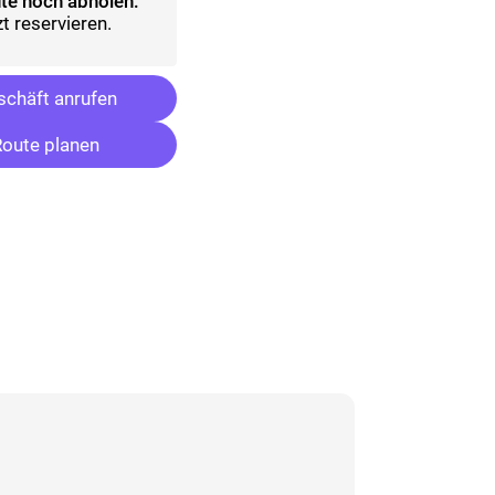
te noch abholen:
t reservieren.
chäft anrufen
oute planen