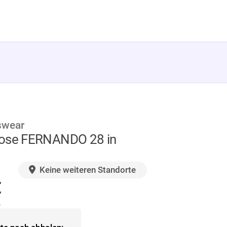
swear
ose FERNANDO 28 in
GER
Keine weiteren Standorte
€
.