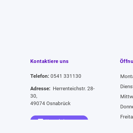
Kontaktiere uns
Öffn
Telefon:
0541 331130
Mont
Diens
Adresse:
Herrenteichstr. 28-
30,
Mitt
49074 Osnabrück
Donn
Freit
Kontaktiere uns
Sams