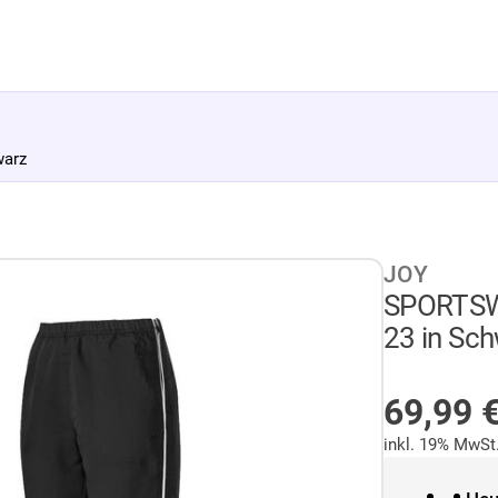
arz
JOY
SPORTSW
23 in Sc
AUF LA
69,99
inkl. 19% MwSt