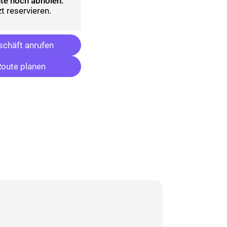
te noch abholen:
t reservieren.
chäft anrufen
oute planen