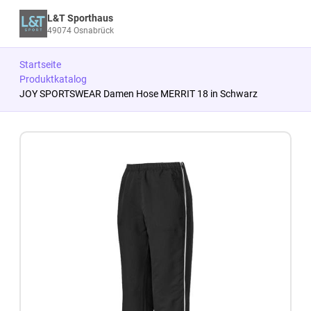
L&T Sporthaus
49074 Osnabrück
Startseite
Produktkatalog
JOY SPORTSWEAR Damen Hose MERRIT 18 in Schwarz
Zum Produkt springen
Zur Produktbeschreibung springen