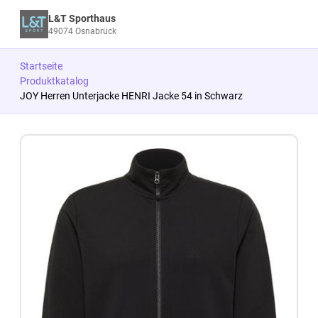
L&T Sporthaus
49074 Osnabrück
Startseite
Produktkatalog
JOY Herren Unterjacke HENRI Jacke 54 in Schwarz
Zum Produkt springen
Zur Produktbeschreibung springen