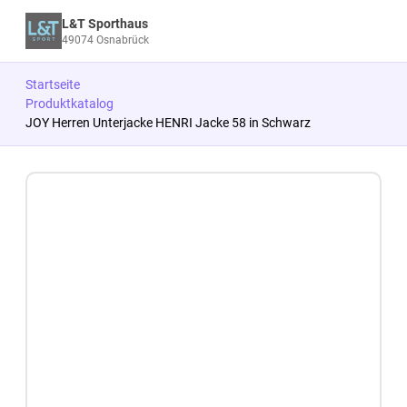
L&T Sporthaus
49074 Osnabrück
Startseite
Produktkatalog
JOY Herren Unterjacke HENRI Jacke 58 in Schwarz
Zum Produkt springen
Zur Produktbeschreibung springen