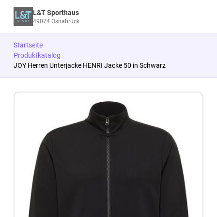
L&T Sporthaus
49074 Osnabrück
Startseite
Produktkatalog
JOY Herren Unterjacke HENRI Jacke 50 in Schwarz
Zum Produkt springen
Zur Produktbeschreibung springen