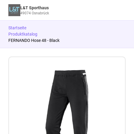
L&T Sporthaus
49074 Osnabrück
Startseite
Produktkatalog
FERNANDO Hose 48 - Black
Zum Produkt springen
Zur Produktbeschreibung springen