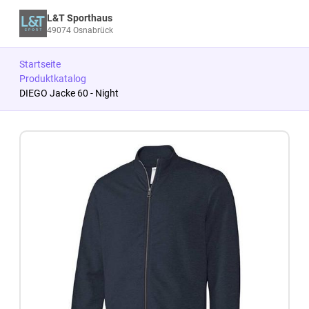
L&T Sporthaus
49074 Osnabrück
Startseite
Produktkatalog
DIEGO Jacke 60 - Night
Zum Produkt springen
Zur Produktbeschreibung springen